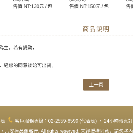
售價 NT:150元 / 包
售價 NT:250元 / 包
售價
商品說明
為主，若有變動，
，經您的同意後始可出貨。
上一頁
5號
客戶服務專線：02-2559-8599 (代表號) ‧ 24小時傳真訂購
安極品燕窩行. All rights reserved. 未經授權同意，請