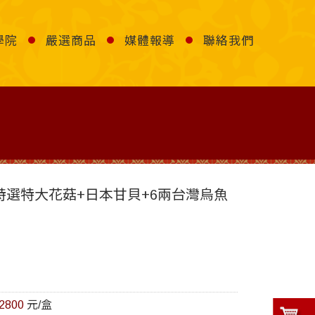
學院
嚴選商品
媒體報導
聯絡我們
 特選特大花菇+日本甘貝+6兩台灣烏魚
2800
元/盒