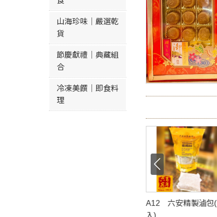
食
山海珍味｜嚴選乾
貨
節慶獻禮｜典藏組
合
冷凍美饌｜即食料
理
家精製新加坡口
A12 六安精製滷包(3包
A17-1 機切八仙果
入)
(黑)/(褐)