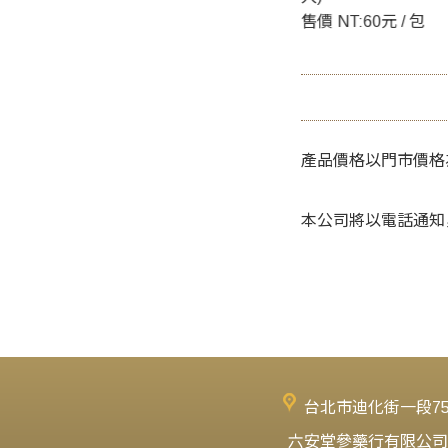
0元 / 包
售價 NT:60元 / 包
售價 NT:130元 / 包
產品價格以門市價格
本公司將以電話通知
台北市迪化街一段7
六安堂參藥行有限公司‧六