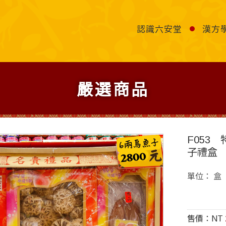
認識六安堂
漢方
嚴選商品
F053
子禮盒
單位： 盒
售價：NT