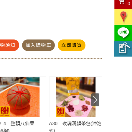
0
購物須知
加入購物車
立即購買
30 玫瑰潤顏茶包(沖泡
A31 養生茶(沖泡式)
A32 慈禧
售價 NT:300元 / 包
用面膜)