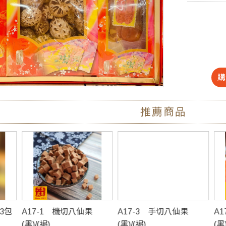
推薦商品
A17-3 手切八仙果
A17-4 整顆八仙果
A
(黑)/(褐)
(黑)/(褐)
式)