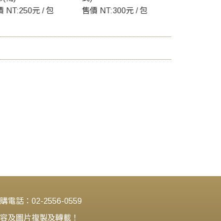
 NT:300元 / 包
售價 NT:400
電話：02-2556-0559
勿將內容及圖片複製及轉載！