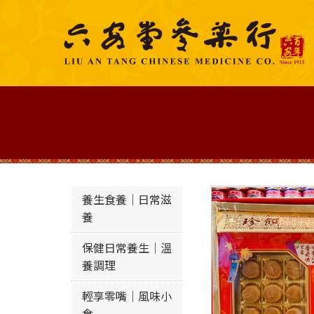
養生食養｜日常滋
養
保健日常養生｜溫
養調理
輕享零嘴｜風味小