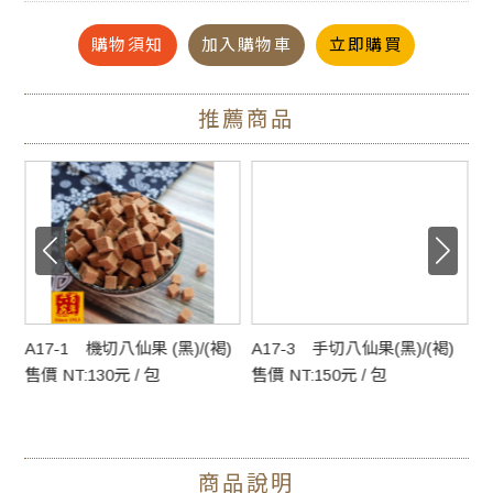
購物須知
加入購物車
立即購買
寧夏枸杞 聞名天下 天然生機 果粒飽滿 清香甘甜 果肉軟Ｑ
不只能泡茶
推薦商品
直接吃健康又養生
頂級枸杞果肉飽滿厚實，經過清洗、日曬、鼓風機去除雜
質、過篩分級、選色、烘乾、人工挑選、包裝、運送、層層
把關。
枸杞子含有豐富的胡蘿蔔素、多種維生素和鈣、鐵等健康的
必需營養物質，俗稱「明眼子」。
A17-1 機切八仙果 (黑)/(褐)
A17-3 手切八仙果(黑)/(褐)
A
※枸杞在常溫運送過程中，可能因溫度不夠低而釋出糖份
售價 NT:130元 / 包
售價 NT:150元 / 包
售
（天然糖份）黏在一起，是正常現象，請安心食用。
●放一小把，添一鍋湯清香滋味
商品說明