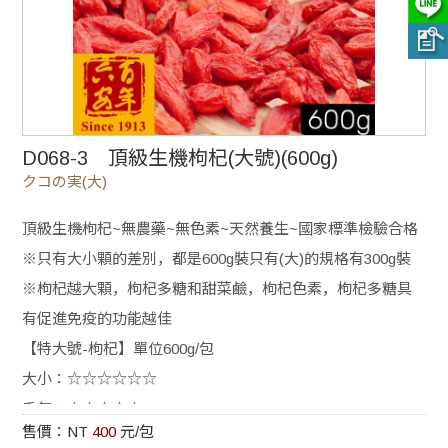
D068-3 頂級生機枸杞(大號)(600g)
クコの実(大)
頂級生機枸杞~無農藥~無色素~天然養生~國家標準檢驗合格
※只有大小顆的差別，都是600g裝只有(大)的規格有300g裝
※枸杞越大顆，枸杞多糖和甜菜鹼，枸杞色素，枸杞多糖具
有促進免疫的功能越佳
【特大號-枸杞】單位600g/包
大小：☆☆☆☆☆☆
香氣：☆☆☆☆☆
售價：NT
400
元/包
甜度：☆☆☆☆☆