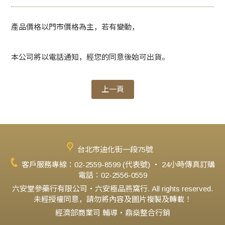
※常溫寄送,收到時請冷藏,效期二年
產品價格以門市價格為主，若有變動，
本公司將以電話通知，經您的同意後始可出貨。
上一頁
台北市迪化街一段75號
客戶服務專線：02-2559-8599 (代表號) ‧ 24小時傳真訂購
電話：02-2556-0559
六安堂參藥行有限公司‧六安極品燕窩行. All rights reserved.
未經授權同意，請勿將內容及圖片複製及轉載！
經濟部商業司 輔導‧鼎燊整合行銷