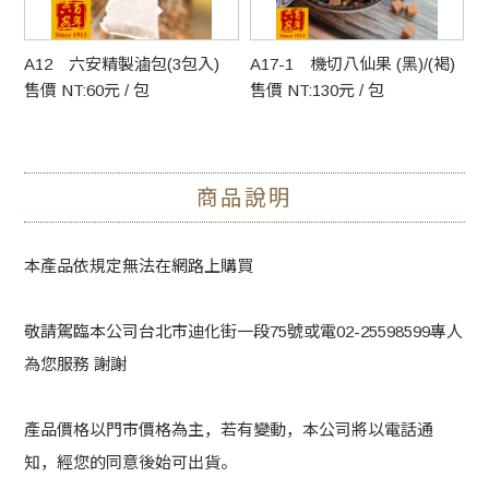
肉
A12 六安精製滷包(3包入)
A17-1 機切八仙果 (黑)/(褐)
A
售價 NT:60元 / 包
售價 NT:130元 / 包
售
商品說明
本產品依規定無法在網路上購買
敬請駕臨本公司台北市迪化街一段75號或電02-25598599專人
為您服務 謝謝
產品價格以門市價格為主，若有變動，本公司將以電話通
知，經您的同意後始可出貨。