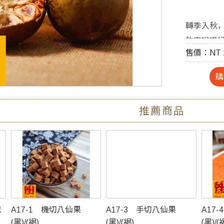
轉季入秋
飲完喉嚨
售價：NT
在現代藥
俗稱「神
推薦商品
雌雄異株
北部。所
量清涼飲
實入藥，
羅漢果甜
A17-3 手切八仙果
A17-4 整顆八仙果
A
、多種胺
(黑)/(褐)
(黑)/(褐)
式)