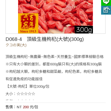
D068-4 頂級生機枸杞(大號)(300g)
クコの実(大)
頂級生機枸杞~無農藥~無色素~天然養生~國家標準檢驗合格
※只有大小顆的差別，都是600g裝只有(大)的規格有300g裝
※枸杞越大顆，枸杞多糖和甜菜鹼，枸杞色素，枸杞多糖具
有促進免疫的功能越佳
【大號-枸杞】單位300g/包
大小：☆☆☆☆☆
香氣：☆☆☆☆☆
售價：NT
200
元/包
甜度：☆☆☆☆☆