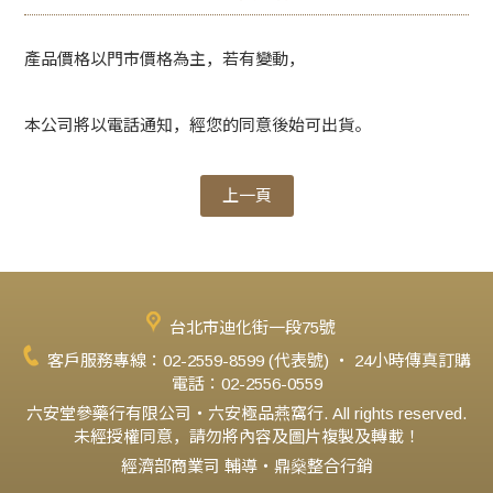
※常溫寄送,收到時請冷藏,效期二年
產品價格以門市價格為主，若有變動，
本公司將以電話通知，經您的同意後始可出貨。
上一頁
台北市迪化街一段75號
客戶服務專線：02-2559-8599 (代表號) ‧ 24小時傳真訂購
電話：02-2556-0559
六安堂參藥行有限公司‧六安極品燕窩行. All rights reserved.
未經授權同意，請勿將內容及圖片複製及轉載！
經濟部商業司 輔導‧鼎燊整合行銷