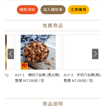
購物須知
加入購物車
立即購買
寧夏枸杞 聞名天下 天然生機 果粒飽滿 清香甘甜 果肉軟Ｑ
不只能泡茶
推薦商品
直接吃健康又養生
頂級枸杞果肉飽滿厚實，經過清洗、日曬、鼓風機去除雜
質、過篩分級、選色、烘乾、人工挑選、包裝、運送、層層
把關。
枸杞子含有豐富的胡蘿蔔素、多種維生素和鈣、鐵等健康的
必需營養物質，俗稱「明眼子」。
A17-1 機切八仙果 (黑)/(褐)
A17-3 手切八仙果(黑)/(褐)
A
※枸杞在常溫運送過程中，可能因溫度不夠低而釋出糖份
售價 NT:130元 / 包
售價 NT:150元 / 包
售
（天然糖份）黏在一起，是正常現象，請安心食用。
●放一小把，添一鍋湯清香滋味
商品說明