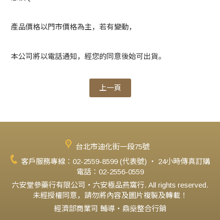
產品價格以門市價格為主，若有變動，
本公司將以電話通知，經您的同意後始可出貨。
上一頁
台北市迪化街一段75號
客戶服務專線：02-2559-8599 (代表號) ‧ 24小時傳真訂購
電話：02-2556-0559
六安堂參藥行有限公司‧六安極品燕窩行. All rights reserved.
未經授權同意，請勿將內容及圖片複製及轉載！
經濟部商業司 輔導‧鼎燊整合行銷