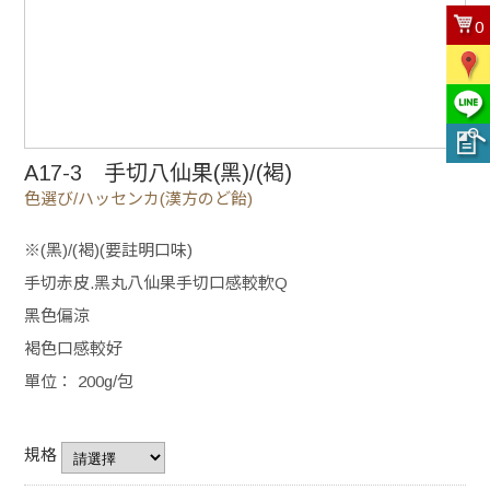
0
A17-3 手切八仙果(黑)/(褐)
色選び/ハッセンカ(漢方のど飴)
※(黑)/(褐)(要註明口味)
手切赤皮.黑丸八仙果手切口感較軟Q
黑色偏涼
褐色口感較好
單位： 200g/包
規格