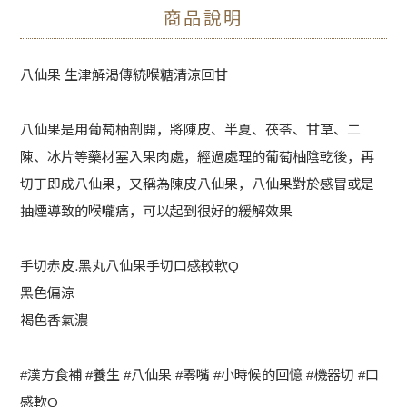
商品說明
八仙果 生津解渴傳統喉糖清涼回甘
八仙果是用葡萄柚剖開，將陳皮、半夏、茯苓、甘草、二
陳、冰片等藥材塞入果肉處，經過處理的葡萄柚陰乾後，再
切丁即成八仙果，又稱為陳皮八仙果，八仙果對於感冒或是
抽煙導致的喉嚨痛，可以起到很好的緩解效果
手切赤皮.黑丸八仙果手切口感較軟Q
黑色偏涼
褐色香氣濃
#漢方食補 #養生 #八仙果 #零嘴 #小時候的回憶 #機器切 #口
感軟Q