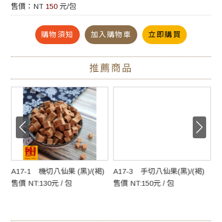
售價：NT
150
元/包
購物須知
加入購物車
立即購買
推薦商品
A17-1 機切八仙果 (黑)/(褐)
A17-3 手切八仙果(黑)/(褐)
A
售價 NT:130元 / 包
售價 NT:150元 / 包
售