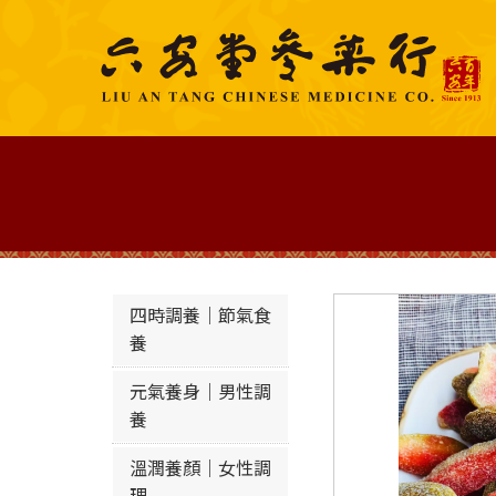
四時調養｜節氣食
養
元氣養身｜男性調
養
溫潤養顏｜女性調