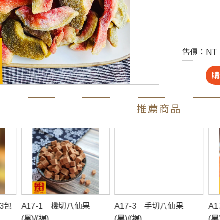
售價：NT
嚴選臺灣
紅心芭樂
推薦商品
鮮美紅肉
堅持採用
跟一般的
紅素，不
仙果
A17-3 手切八仙果
A17-4 整顆八仙果
✓富含水
(黑)/(褐)
(黑)/(褐)