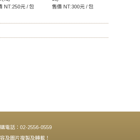
售價 NT:300元 / 包
售價 NT:
然果時之原味，果肉鮮美。
完全採以低溫無脫水方式 。
電話：02-2556-0559
勿將內容及圖片複製及轉載！