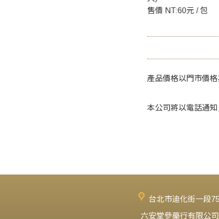
:130元 / 包
售價 NT:60元 / 包
售價 NT:130元 /
產品價格以門市價格
本公司將以電話通知
台北市迪化街一段7
六安堂參藥行有限公司‧六