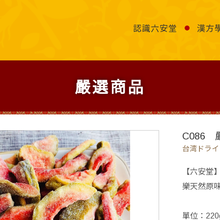
認識六安堂
漢方
嚴選商品
C086
台湾ドライ
【六安堂】
樂天然原
單位：220