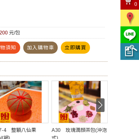
0
200
元/包
紅心芭樂
購物須知
加入購物車
立即購買
為臺灣特有品種，富含維生素及礦物質
亦含茄紅素，為營養價值高的果乾
低溫烘乾製作而成
白肉芭樂比起來，紅心芭樂乾含有更多鐵質及茄
僅吃得健康還有助美顏和美肌
A30 玫瑰潤顏茶包(沖泡
A31 養生茶(沖泡式)
A32 
果香氣且可品嘗到台灣紅心芭樂扎實口感。
式)
售價 NT:300元 / 包
用面膜)