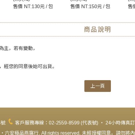
 包
售價 NT:150元 / 包
售價 NT:250元 / 包
✓保有天
商品說明
✓製作過程
為主，若有變動，
，經您的同意後始可出貨。
上一頁
5號
客戶服務專線：02-2559-8599 (代表號) ‧ 24小時傳真訂購
安極品燕窩行. All rights reserved. 未經授權同意，請