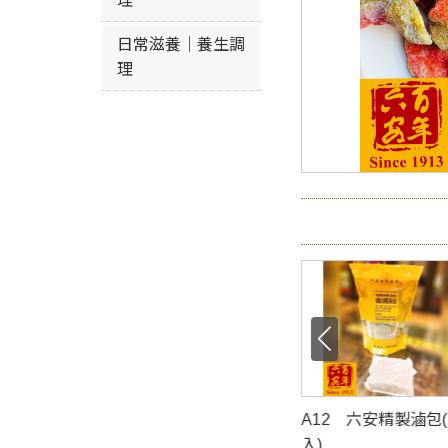
理
日常滋養｜養生調
理
 獨家精製新加坡口
A12 六安精製滷包(3包
A17-1 機切八
茶
入)
(黑)/(褐)