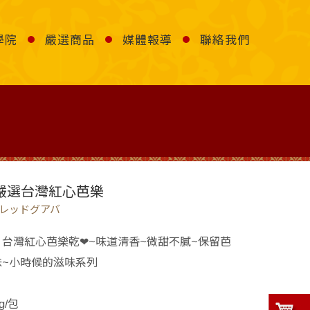
學院
嚴選商品
媒體報導
聯絡我們
 嚴選台灣紅心芭樂
レッドグアバ
台灣紅心芭樂乾❤~味道清香~微甜不膩~保留芭
味~小時候的滋味系列
g/包