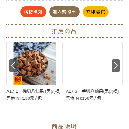
購物須知
加入購物車
立即購買
有別於傳統的斜切，容易黏牙沾齒，
以段切的方式讓每一片都吃的到外酥內軟的香氣
推薦商品
#一口酥烏魚子 #方便即食 #冷凍以保住新鮮 #六安堂精製 #不
黏牙 #停不下來的好滋味
A17-1 機切八仙果 (黑)/(褐)
A17-3 手切八仙果(黑)/(褐)
A
售價 NT:130元 / 包
售價 NT:150元 / 包
售
商品說明