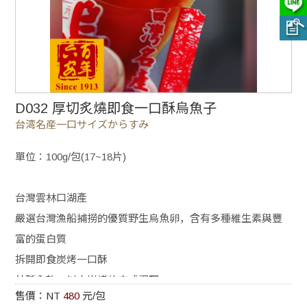
D032 厚切炙燒即食一口酥烏魚子
台湾名産一口サイズからすみ
單位：100g/包(17~18片)
台灣雲林口湖產
嚴選台灣漁船捕撈的優質野生烏魚卵，含有多種維生素與豐
富的蛋白質
拆開即食炭烤一口酥
外酥內軟，以木炭烤的方式調理
售價：NT
480
元/包
讓烏魚子的腥味較淡還有淡淡的燒烤炭香