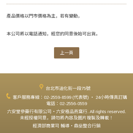
產品價格以門市價格為主，若有變動，
本公司將以電話通知，經您的同意後始可出貨。
上一頁
台北市迪化街一段75號
客戶服務專線：02-2559-8599 (代表號) ‧ 24小時傳真訂購
電話：02-2556-0559
六安堂參藥行有限公司‧六安極品燕窩行. All rights reserved.
未經授權同意，請勿將內容及圖片複製及轉載！
經濟部商業司 輔導‧鼎燊整合行銷