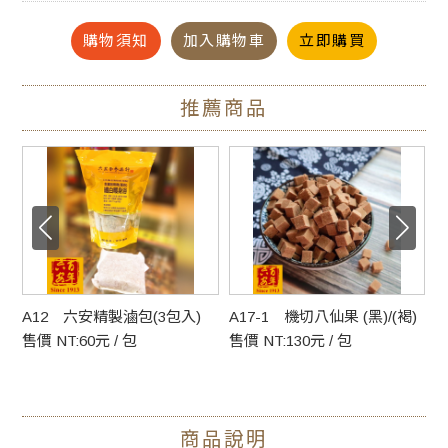
購物須知
加入購物車
立即購買
草本浴在中國歷史悠久，據記載自周朝開始就流行香湯浴，
即用佩蘭 ( 化濕解暑常用草本植物) 來煎湯潔身。宋明期間，
推薦商品
香湯浴傳入民間，出現了專供享用芳香浴的行業，而且形成
一定的習俗。到了清代，草本浴不僅作為健身益壽的方法。
草本浴就是在熱水中加入有特定的草本材料，使漢方中的有
效成份釋出水中，當我們浸泡在湯液中時，皮膚、穴道等部
肉
A12 六安精製滷包(3包入)
A17-1 機切八仙果 (黑)/(褐)
A
位，會直接吸收，經由經脈血液循環後，便產生疏通經絡、
售價 NT:60元 / 包
售價 NT:130元 / 包
售
調和氣血等作用。同時，體內的老化、污穢物質，都能隨著
汗水一起排出體外，以達到強身治病的效果。
商品說明
【百年老舖六安堂參藥行獨家精製】