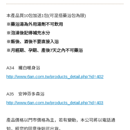
纖白暖身浴
本產品買10包加送1包(可混搭藥浴包為限)
※藥浴湯為外用湯劑不可飲用
原材料名：荷葉 玉米鬚 香茅草 乾薑 桂枝 荊芥 當歸尾 廣陳皮
※泡澡後記得補充水分
※飯後、酒後不要直接入浴
効用：改善循環，利水消腫，調理水腫型肥胖
※月經期、孕期、產後7天之內不可藥浴
内容量：150ｇ（4小包）
A34 纖白暖身浴
http://www.6an.com.tw/products_detail.php?id=402
【保存方法】請置陰涼處乾燥保存
A35 安神芬多森浴
【使用方法】
http://www.6an.com.tw/products_detail.php?id=403
將1包泡澡足浴包放入浴缸，加入熱水浸泡10分鐘,再加入冷水
產品價格以門市價格為主，若有變動，本公司將以電話通
調整水溫(約40-45度)
知，經您的同意後始可出貨。