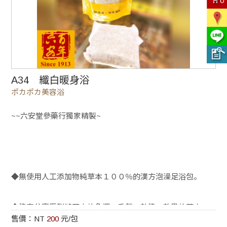
0
A34 纖白暖身浴
ポカポカ美容浴
~~六安堂參藥行獨家精製~
◆無使用人工添加物純草本１００％的漢方泡澡足浴包。
◆能充分享受到純草本的色澤、香氛、効能・效果的草本
售價：NT
200
元/包
湯。