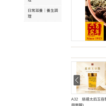
理
日常滋養｜養生調
理
瑰潤顏茶包(沖泡
A31 養生茶(沖泡式)
A32 慈禧太后玉容
售價 NT:300元 / 包
用面膜)