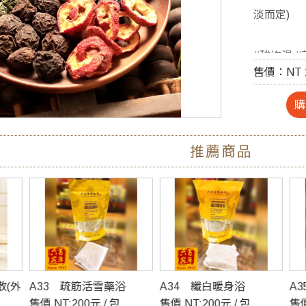
淡而定)
#酸梅湯 #
售價：NT
煮很簡單 
推薦商品
散(外
A33 疏筋活雪藥浴
A34 纖白暖身浴
A
售價 NT:200元 / 包
售價 NT:200元 / 包
售價