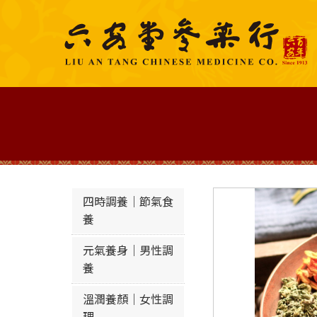
四時調養｜節氣食
養
元氣養身｜男性調
養
溫潤養顏｜女性調