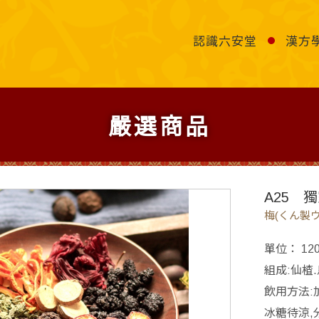
認識六安堂
漢方
嚴選商品
A25
梅(くん製
單位： 120
組成:仙楂
飲用方法:加
冰糖待涼,