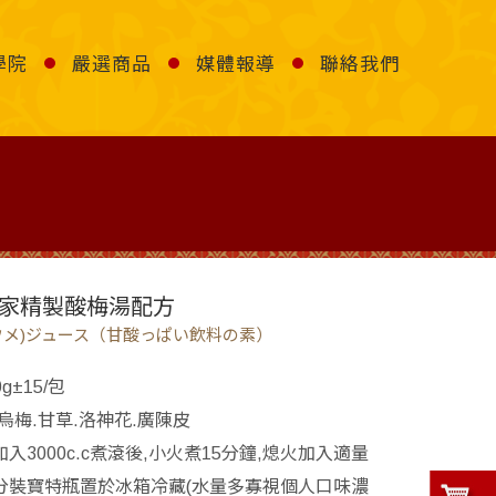
學院
嚴選商品
媒體報導
聯絡我們
 獨家精製酸梅湯配方
ウメ)ジュース（甘酸っぱい飲料の素）
g±15/包
.烏梅.甘草.洛神花.廣陳皮
入3000c.c煮滾後,小火煮15分鐘,熄火加入適量
分裝寶特瓶置於冰箱冷藏(水量多寡視個人口味濃