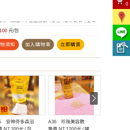
0
養生 #解暑 #六安堂精製 #烏梅 #養生飲品 #自己
100
元/包
#冰起來想喝多少就多少
購物須知
加入購物車
立即購買
35 安神芬多森浴
A36 珍珠美容散
A38 古方
 NT:200元 / 包
售價 NT:1200元 / 罐
式)