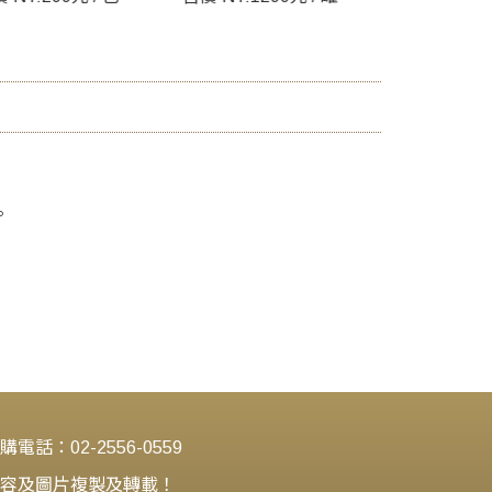
售價 NT:300
。
電話：02-2556-0559
勿將內容及圖片複製及轉載！