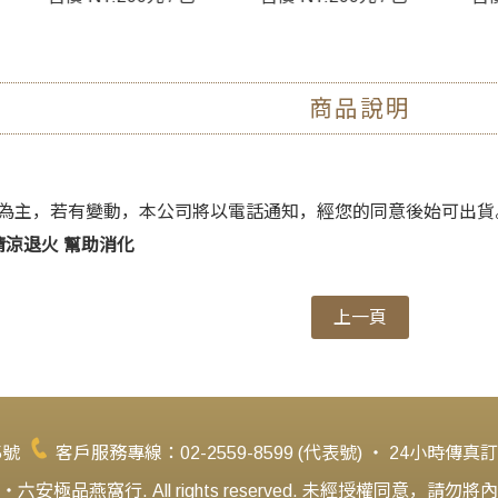
商品說明
為主，若有變動，本公司將以電話通知，經您的同意後始可出貨
清涼退火 幫助消化
上一頁
5號
客戶服務專線：02-2559-8599 (代表號) ‧ 24小時傳真訂購
安極品燕窩行. All rights reserved. 未經授權同意，請