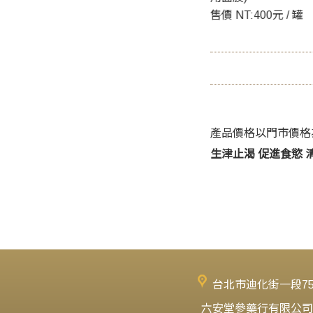
0元 / 包
售價 NT:400元 / 罐
產品價格以門市價格
生津止渴 促進食慾 
台北市迪化街一段7
六安堂參藥行有限公司‧六