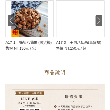
A17-1 機切八仙果 (黑)/(褐)
A17-3 手切八仙果(黑)/(褐)
A
售價 NT:130元 / 包
售價 NT:150元 / 包
售
商品說明