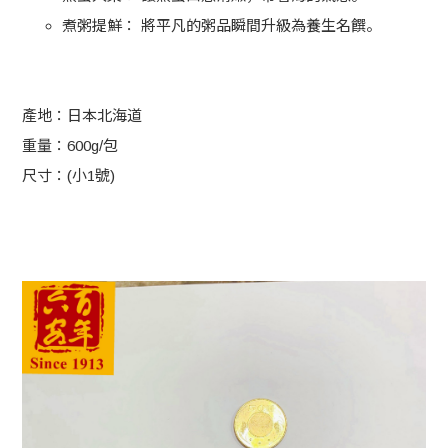
煮粥提鮮：
將平凡的粥品瞬間升級為養生名饌。
產地：日本北海道
重量：600g/包
尺寸：(小1號)