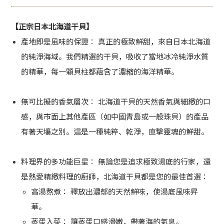
【正宗日本北海道干貝】
產地即是風味的保證：
真正的極致鮮甜，來自日本
北海道
的純淨海域
。我們精選的干貝，吸收了當地冰冷純淨水質
的精華，每一顆貝柱都蘊含了濃縮的海洋精華。
無可比擬的香氣層次：
北海道干貝的
天然香氣與細緻的口
感
，與市面上其他產區（如中國青島或一般珠貝）的產品
有著天壤之別。這是一種純粹、乾淨，直擊靈魂的鮮甜。
料理界的多功能巨星：
無論您是追求極致湯底的行家，還
是熱愛精緻料理的廚師，北海道干貝都是您的
最佳首選
：
高湯熬煮：
釋放出濃郁的天然鮮味，使湯底風味昇
華。
蒸蛋入菜：
讓蒸蛋口感滑嫩，帶著海的氣息。