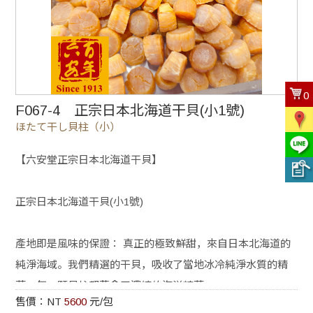
0
F067-4 正宗日本北海道干貝(小1號)
ほたて干し貝柱（小）
【六安堂正宗日本北海道干貝】
正宗日本北海道干貝(小1號)
產地即是風味的保證： 真正的極致鮮甜，來自日本北海道的
純淨海域。我們精選的干貝，吸收了當地冰冷純淨水質的精
華，每一顆貝柱都蘊含了濃縮的海洋精華。
售價：NT
5600
元/包