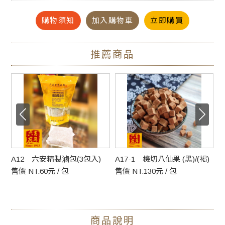
購物須知
加入購物車
立即購買
推薦商品
A17-1 機切八仙果 (黑)/(褐)
A17-3 手切八仙果(黑)/(褐)
A
售價 NT:130元 / 包
售價 NT:150元 / 包
售
商品說明