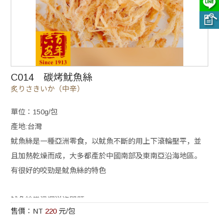
C014 碳烤魷魚絲
炙りさきいか（中辛）
單位：150g/包
產地:台灣
魷魚絲是一種亞洲零食，以魷魚不斷的用上下滾輪壓平，並
且加熱乾燥而成，大多都產於中國南部及東南亞沿海地區。
有很好的咬勁是魷魚絲的特色
魷魚絲常溫運送沒問題
售價：NT
220
元/包