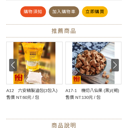
但送到家時請直接放進冰箱冷藏保存，可維持食物鮮度。
購物須知
加入購物車
立即購買
推薦商品
#香甜茶點 #焙烤 #碳烤 #提神零食 #輕盈小點 #零嘴 #小時候
的回憶 #過年必吃
肉
A12 六安精製滷包(3包入)
A17-1 機切八仙果 (黑)/(褐)
A
售價 NT:60元 / 包
售價 NT:130元 / 包
售
商品說明