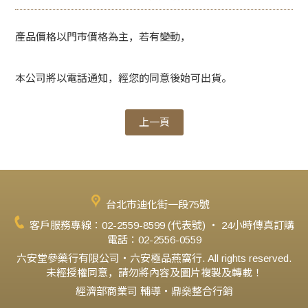
產品價格以門市價格為主，若有變動，
本公司將以電話通知，經您的同意後始可出貨。
上一頁
台北市迪化街一段75號
客戶服務專線：02-2559-8599 (代表號) ‧ 24小時傳真訂購
電話：02-2556-0559
六安堂參藥行有限公司‧六安極品燕窩行. All rights reserved.
未經授權同意，請勿將內容及圖片複製及轉載！
經濟部商業司 輔導‧鼎燊整合行銷