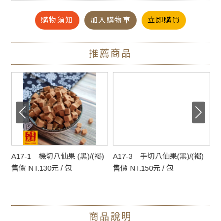
#香甜茶點 #清爽點心 #提神零食 #輕盈小點 #零嘴 #新疆青提
購物須知
加入購物車
立即購買
子 #酸甜的滋味 #整顆直接烘乾 #一口接一口
推薦商品
A17-1 機切八仙果 (黑)/(褐)
A17-3 手切八仙果(黑)/(褐)
A
售價 NT:130元 / 包
售價 NT:150元 / 包
售
商品說明