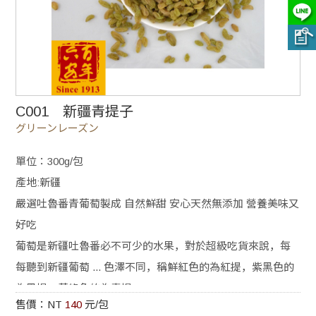
C001 新疆青提子
グリーンレーズン
單位：300g/包
產地:新疆
嚴選吐魯番青葡萄製成 自然鮮甜 安心天然無添加 營養美味又
好吃
葡萄是新疆吐魯番必不可少的水果，對於超級吃貨來說，每
每聽到新疆葡萄 ... 色澤不同，稱鮮紅色的為紅提，紫黑色的
為黑提，黃綠色的為青提
售價：NT
140
元/包