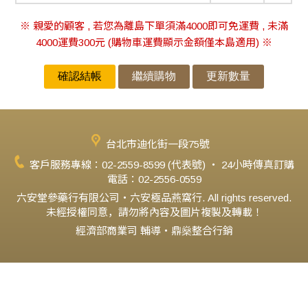
※ 親愛的顧客 , 若您為離島下單須滿4000即可免運費 , 未滿
4000運費300元 (購物車運費顯示金額僅本島適用) ※
台北市迪化街一段75號
客戶服務專線：02-2559-8599 (代表號) ‧ 24小時傳真訂購
電話：02-2556-0559
六安堂參藥行有限公司‧六安極品燕窩行. All rights reserved.
未經授權同意，請勿將內容及圖片複製及轉載！
經濟部商業司 輔導‧鼎燊整合行銷