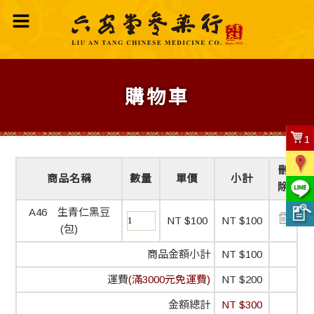
購物車
1
刪
商品名稱
數量
單價
小計
除
A46 生青仁黑豆
NT $100
NT $100
(包)
商品金額小計
NT $100
運費
(滿3000元免運費)
NT $200
金額總計
NT $300